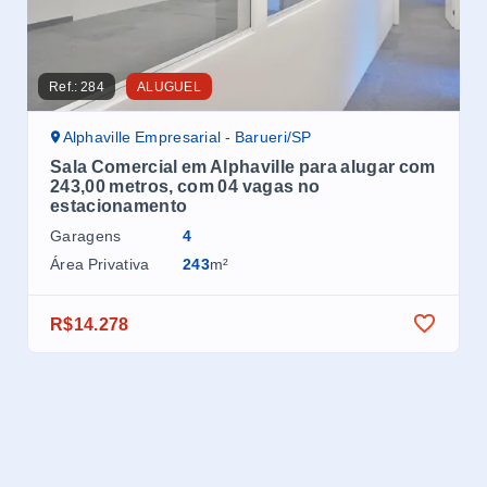
Ref.:
284
ALUGUEL
Ref.
Alphaville Empresarial - Barueri/SP
A
Sala Comercial em Alphaville para alugar com
Sa
243,00 metros, com 04 vagas no
25
estacionamento
es
Garagens
4
Ga
Área Privativa
243
m²
Áre
R$14.278
R$