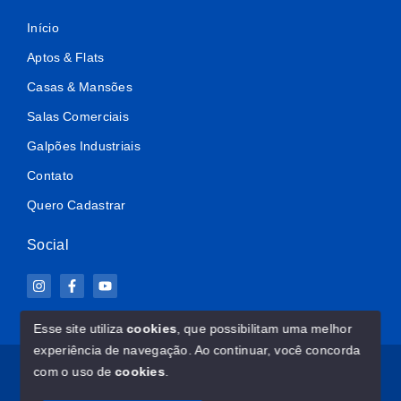
Início
Aptos & Flats
Casas & Mansões
Salas Comerciais
Galpões Industriais
Contato
Quero Cadastrar
Social
Esse site utiliza
cookies
, que possibilitam uma melhor
experiência de navegação.
Ao continuar, você concorda
© Copyright 2026 - ImovelClub.com - Todos os direitos
com o uso de
cookies
.
reservados