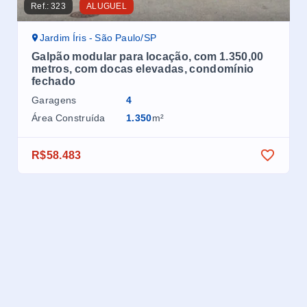
Ref.:
323
ALUGUEL
Ref.
Jardim Íris - São Paulo/SP
J
Galpão modular para locação, com 1.350,00
Ga
metros, com docas elevadas, condomínio
me
fechado
fe
Garagens
4
Ga
Área Construída
1.350
m²
Áre
R$58.483
R$