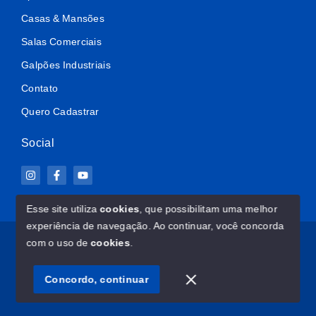
Casas & Mansões
Salas Comerciais
Galpões Industriais
Contato
Quero Cadastrar
Social
Esse site utiliza
cookies
, que possibilitam uma melhor
experiência de navegação.
Ao continuar, você concorda
© Copyright 2026 - ImovelClub.com - Todos os direitos
com o uso de
cookies
.
reservados
Concordo, continuar
SITE PARA IMOBILIARIA