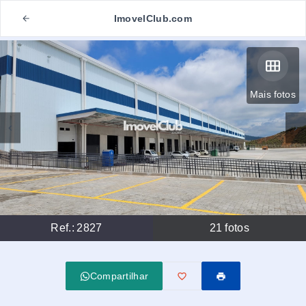
ImovelClub.com
Mais fotos
Ref.:
2827
21
fotos
Compartilhar