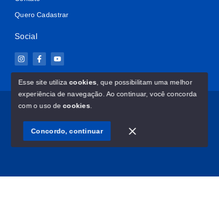
Quero Cadastrar
Social
Esse site utiliza
cookies
, que possibilitam uma melhor
experiência de navegação.
Ao continuar, você concorda
© Copyright 2026 - ImovelClub.com - Todos os direitos
com o uso de
cookies
.
reservados
Concordo, continuar
SITE PARA IMOBILIARIA
Início
Histórico
Favoritos