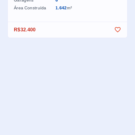
Ga
Área Construída
1.642
m²
Áre
R$32.400
R$