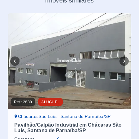
Imóveis similares
Ref.:
2880
ALUGUEL
Ref.
Chácaras São Luís - Santana de Parnaíba/SP
C
Pavilhão/Galpão Industrial em Chácaras São
Ga
Luís, Santana de Parnaíba/SP
Sa
em
Garagens
6