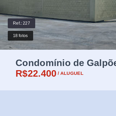
Ref.:
227
18
fotos
Condomínio de Galpõe
R$22.400
/
ALUGUEL