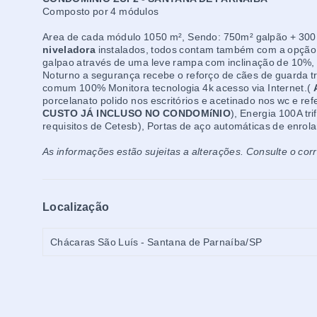
Composto por 4 módulos
Area de cada módulo 1050 m², Sendo: 750m² galpão + 300 p
niveladora
instalados, todos contam também com a opção d
galpao através de uma leve rampa com inclinação de 10%,
Noturno a segurança recebe o reforço de cães de guarda tre
comum 100% Monitora tecnologia 4k acesso via Internet.(
porcelanato polido nos escritórios e acetinado nos wc e ref
CUSTO JÁ INCLUSO NO CONDOMíNIO
), Energia 100A tri
requisitos de Cetesb), Portas de aço automáticas de enrolar
As informações estão sujeitas a alterações. Consulte o cor
Localização
Chácaras São Luís - Santana de Parnaíba/SP