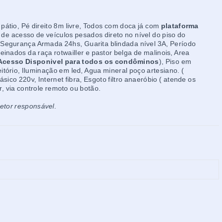
átio, Pé direito 8m livre, Todos com doca já com
plataforma
e acesso de veículos pesados direto no nível do piso do
 Segurança Armada 24hs, Guarita blindada nível 3A, Período
inados da raça rotwailler e pastor belga de malinois, Area
Acesso Disponivel para todos os condôminos
), Piso em
eitório, Iluminação em led, Agua mineral poço artesiano. (
fásico 220v, Internet fibra, Esgoto filtro anaeróbio ( atende os
, via controle remoto ou botão.
retor responsável.