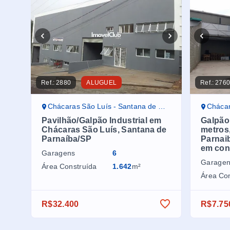
Ref.:
2880
ALUGUEL
Ref.:
276
Chácaras São Luís - Santana de Parnaíba/SP
Chácaras
Pavilhão/Galpão Industrial em
Galpão
Chácaras São Luís, Santana de
metros
Parnaíba/SP
Parnai
em con
Garagens
6
Garage
Área Construída
1.642
m²
Área Co
R$32.400
R$7.75