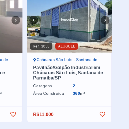
Ref.:
3053
ALUGUEL
aíba/SP
Chácaras São Luís - Santana de Parnaíba/SP
Pavilhão/Galpão Industrial em
a e
Chácaras São Luís, Santana de
Parnaíba/SP
Garagens
2
²
Área Construída
360
m²
R$11.000