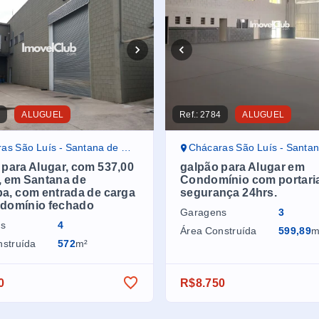
0
ALUGUEL
Ref.:
2784
ALUGUEL
 São Luís - Santana de Parnaíba/SP
Chácaras São Luís - Santana de Parn
 para Alugar, com 537,00
galpão para Alugar em
, em Santana de
Condomínio com portari
ba, com entrada de carga
segurança 24hrs.
domínio fechado
Garagens
3
ns
4
Área Construída
599,89
m
nstruída
572
m²
0
R$8.750