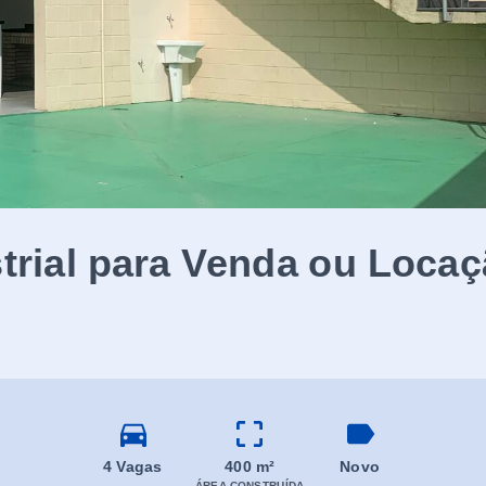
trial para Venda ou Loca
4 Vagas
400 m²
Novo
ÁREA CONSTRUÍDA