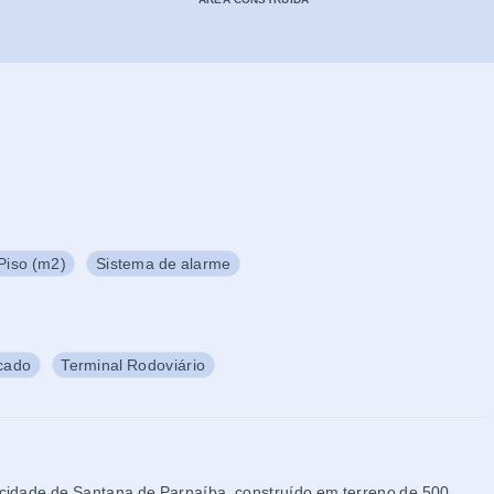
Piso (m2)
Sistema de alarme
cado
Terminal Rodoviário
 cidade de Santana de Parnaíba, construído em terreno de 500