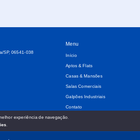
Menu
ba/SP, 06541-038
Início
Aptos & Flats
Casas & Mansões
Salas Comerciais
Galpões Industriais
Contato
Quero Cadastrar
 melhor experiência de navegação.
ies
.