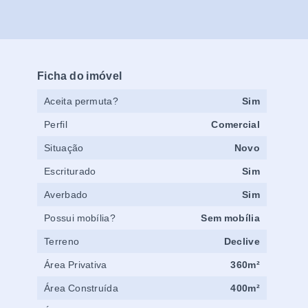
Ficha do imóvel
Aceita permuta?
Sim
Perfil
Comercial
Situação
Novo
Escriturado
Sim
Averbado
Sim
Possui mobília?
Sem mobília
Terreno
Declive
Área Privativa
360m²
Área Construída
400m²