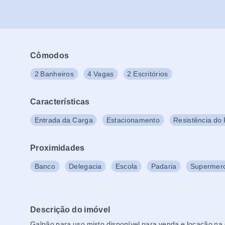
Cômodos
2 Banheiros
4 Vagas
2 Escritórios
Características
Entrada da Carga
Estacionamento
Resistência do 
Proximidades
Banco
Delegacia
Escola
Padaria
Supermer
Descrição do imóvel
Galpão para uso misto disponível para venda e locação na