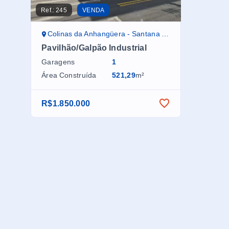
Ref.:
245
VENDA
Colinas da Anhangüera - Santana de Parnaíba/SP
Pavilhão/Galpão Industrial
Garagens
1
Área Construída
521,29
m²
R$1.850.000