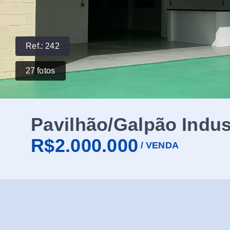
Ref.:
242
27
fotos
Pavilhão/Galpão Indus
R$2.000.000
/
VENDA