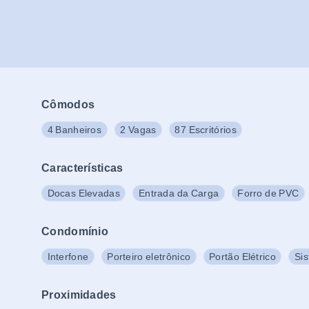
Cômodos
4 Banheiros
2 Vagas
87 Escritórios
Características
Docas Elevadas
Entrada da Carga
Forro de PVC
Condomínio
Interfone
Porteiro eletrônico
Portão Elétrico
Si
Proximidades