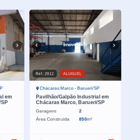
Ref.:
2912
ALUGUEL
SP
Chácaras Marco - Barueri/SP
al em
Pavilhão/Galpão Industrial em
/SP
Chácaras Marco, Barueri/SP
Garagens
2
Área Construída
850
m²