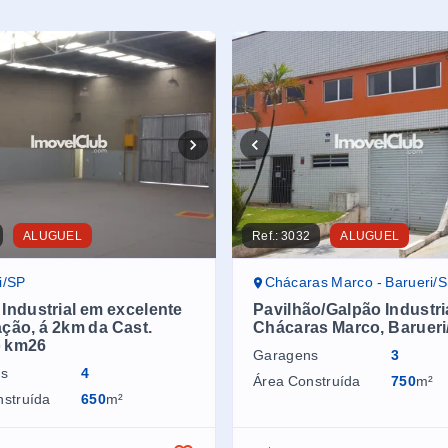
ALUGUEL
Ref.:
3032
ALUGUEL
i/SP
Chácaras Marco - Barueri/
Industrial em excelente
Pavilhão/Galpão Industri
ação, á 2km da Cast.
Chácaras Marco, Barueri
 km26
Garagens
3
ns
4
Área Construída
750
m²
nstruída
650
m²