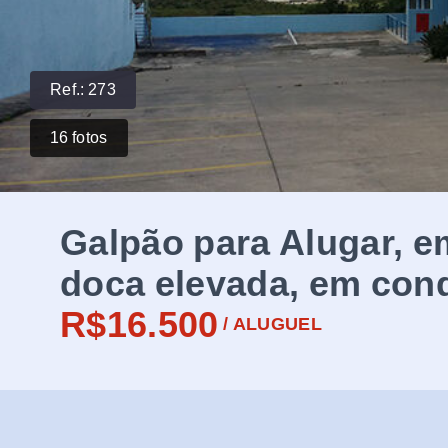
Ref.:
273
16
fotos
Galpão para Alugar, e
doca elevada, em cond
R$16.500
/
ALUGUEL