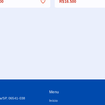
00
R$16.500
Menu
ba/SP, 06541-038
Início