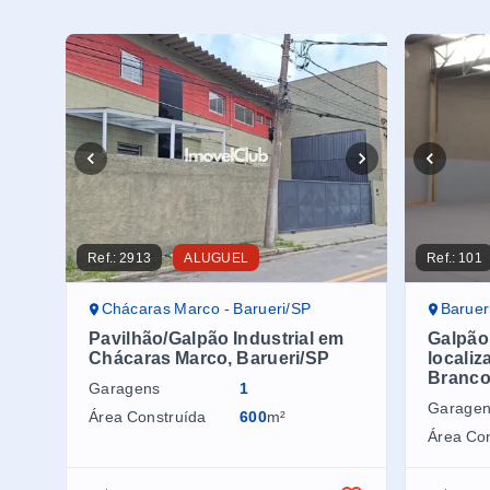
Ref.:
2913
ALUGUEL
Ref.:
101
Chácaras Marco - Barueri/SP
Baruer
Pavilhão/Galpão Industrial em
Galpão 
Chácaras Marco, Barueri/SP
localiz
Branco
Garagens
1
Garage
Área Construída
600
m²
Área Co