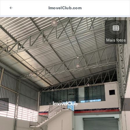
ImovelClub.com
Mais fotos