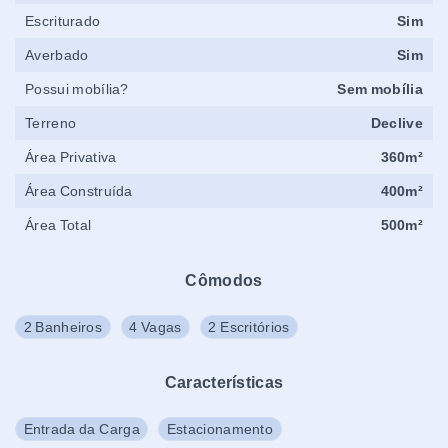
Escriturado
Sim
Averbado
Sim
Possui mobília?
Sem mobília
Terreno
Declive
Área Privativa
360m²
Área Construída
400m²
Área Total
500m²
Cômodos
2 Banheiros
4 Vagas
2 Escritórios
Características
Entrada da Carga
Estacionamento