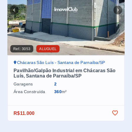
Ref.:
3053
ALUGUEL
Ref.
Chácaras São Luís - Santana de Parnaíba/SP
C
Pavilhão/Galpão Industrial em Chácaras São
Pa
Luís, Santana de Parnaíba/SP
Ch
Garagens
2
Ga
Área Construída
360
m²
Áre
R$11.000
R$