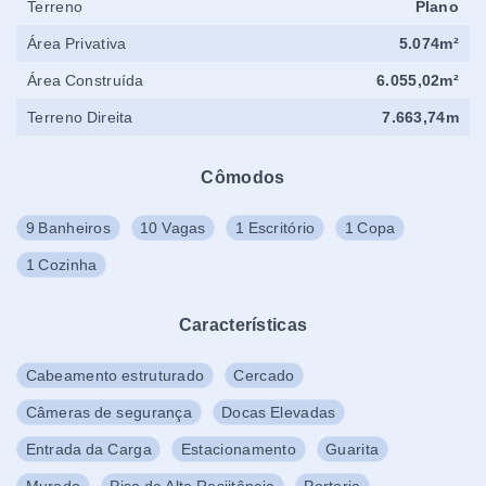
Terreno
Plano
Área Privativa
5.074m²
Área Construída
6.055,02m²
Terreno Direita
7.663,74m
Cômodos
9 Banheiros
10 Vagas
1 Escritório
1 Copa
1 Cozinha
Características
Cabeamento estruturado
Cercado
Câmeras de segurança
Docas Elevadas
Entrada da Carga
Estacionamento
Guarita