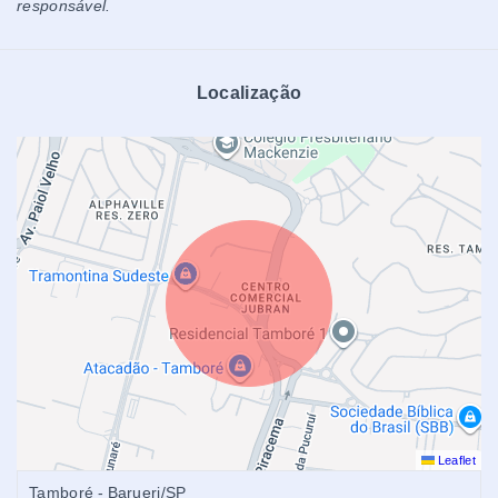
responsável.
Localização
Leaflet
Tamboré - Barueri/SP