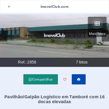
ImovelClub.com
Mais fotos
Ref.:
2856
7
fotos
Compartilhar
Pavilhão/Galpão Logístico em Tamboré com 16
docas elevadas