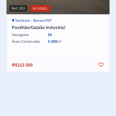
Ref.:
203
ALUGUEL
Ref.
Tamboré - Barueri/SP
T
Pavilhão/Galpão Industrial
Pav
Garagens
10
Ga
Área Construída
4.200
m²
Áre
R$112.500
R$