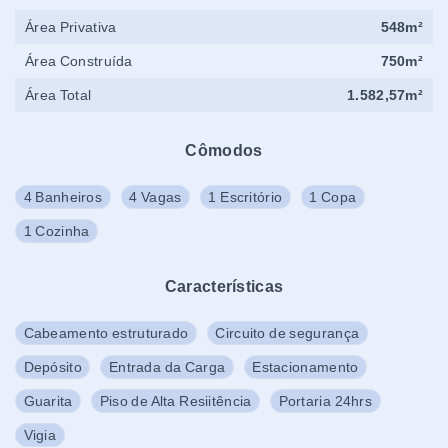
Área Privativa
548m²
Área Construída
750m²
Área Total
1.582,57m²
Cômodos
4 Banheiros
4 Vagas
1 Escritório
1 Copa
1 Cozinha
Características
Cabeamento estruturado
Circuito de segurança
Depósito
Entrada da Carga
Estacionamento
Guarita
Piso de Alta Resiitência
Portaria 24hrs
Vigia