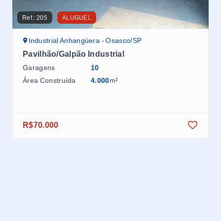
Ref.:
205
ALUGUEL
Ref.
Industrial Anhangüera - Osasco/SP
P
Pavilhão/Galpão Industrial
Ga
me
Garagens
10
fe
Área Construída
4.000
m²
Ga
Áre
R$70.000
R$