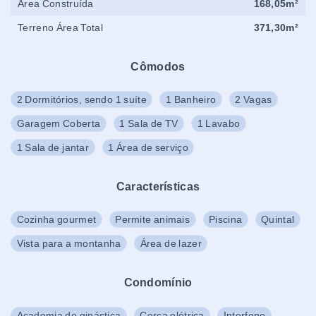
Área Construída
168,05m²
Terreno Área Total
371,30m²
Cômodos
2 Dormitórios, sendo 1 suíte
1 Banheiro
2 Vagas
Garagem Coberta
1 Sala de TV
1 Lavabo
1 Sala de jantar
1 Área de serviço
Características
Cozinha gourmet
Permite animais
Piscina
Quintal
Vista para a montanha
Área de lazer
Condomínio
Academia de ginástica
Cerca elétrica
Interfone