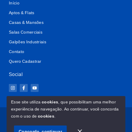
Início
Aptos & Flats
Casas & Mansões
Salas Comerciais
Galpões Industriais
Contato
Quero Cadastrar
Social
Esse site utiliza
cookies
, que possibilitam uma melhor
experiência de navegação.
Ao continuar, você concorda
© Copyright 2026 - ImovelClub.com - Todos os direitos
com o uso de
cookies
.
reservados
Concordo, continuar