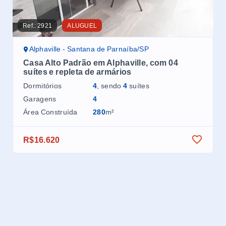
Ref.:
2921
ALUGUEL
Ref.
Alphaville - Santana de Parnaíba/SP
A
Casa Alto Padrão em Alphaville, com 04
Ca
suítes e repleta de armários
am
Dormitórios
4
, sendo
4
suítes
Dor
Garagens
4
Ga
Área Construída
280
m²
Áre
R$16.620
R$