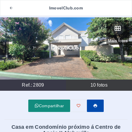
ImovelClub.com
Mais fotos
Ref.:
2809
10
fotos
Compartilhar
Casa em Condomínio próximo á Centro de