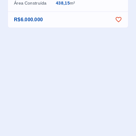
Área Construída
438,15
m²
Áre
R$6.000.000
R$