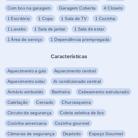
Com box na garagem
Garagem Coberta
4 Closets
1 Escritório
1 Copa
1 Sala de TV
1 Cozinha
1 Lavabo
1 Sala de jantar
1 Sala de estar
1 Área de serviço
1 Dependência p/empregada
Características
Aquecimento a gás
Aquecimento central
Aquecimento solar
Ar condicionado central
Armário embutido
Banheira
Cabeamento estruturado
Calefação
Cercado
Churrasqueira
Circuito de segurança
Coleta seletiva de lixo
Cozinha americana
Cozinha gourmet
Câmeras de segurança
Depósito
Espaço Gourmet