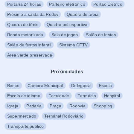
Portaria 24 horas
Porteiro eletrônico
Portão Elétrico
Próximo a saída da Rodov
Quadra de areia
Quadra de tênis
Quadra poliesportiva
Ronda motorizada
Sala de jogos
Salão de festas
Salão de festas infantil
Sistema CFTV
Área verde preservada
Proximidades
Banco
Camara Municipal
Delegacia
Escola
Escola de idioma
Faculdade
Farmácia
Hospital
Igreja
Padaria
Praça
Rodovia
Shopping
Supermercado
Terminal Rodoviário
Transporte público