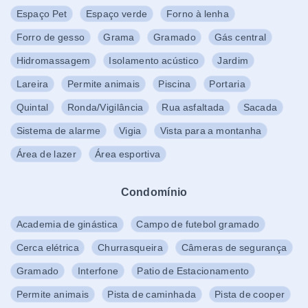
Espaço Pet
Espaço verde
Forno à lenha
Forro de gesso
Grama
Gramado
Gás central
Hidromassagem
Isolamento acústico
Jardim
Lareira
Permite animais
Piscina
Portaria
Quintal
Ronda/Vigilância
Rua asfaltada
Sacada
Sistema de alarme
Vigia
Vista para a montanha
Área de lazer
Área esportiva
Condomínio
Academia de ginástica
Campo de futebol gramado
Cerca elétrica
Churrasqueira
Câmeras de segurança
Gramado
Interfone
Patio de Estacionamento
Permite animais
Pista de caminhada
Pista de cooper