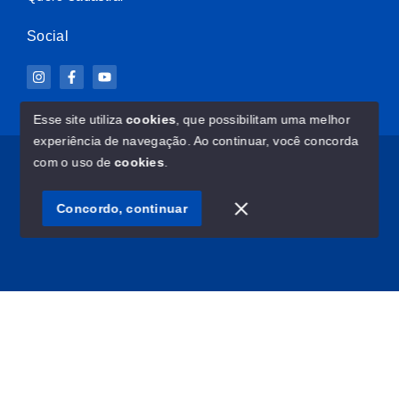
Social
Esse site utiliza
cookies
, que possibilitam uma melhor
experiência de navegação.
Ao continuar, você concorda
© Copyright 2026 - ImovelClub.com - Todos os direitos
com o uso de
cookies
.
reservados
Concordo, continuar
SITE PARA IMOBILIARIA
Início
Histórico
Favoritos