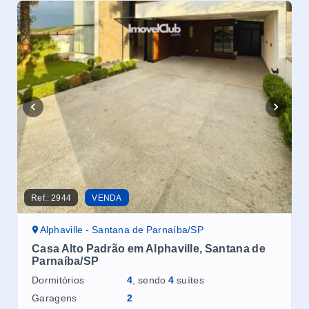
Ref.:
2944
VENDA
Ref.
Alphaville - Santana de Parnaíba/SP
A
Casa Alto Padrão em Alphaville, Santana de
Ca
Parnaíba/SP
Pa
Dormitórios
4
, sendo
4
suítes
Dor
Garagens
2
Ga