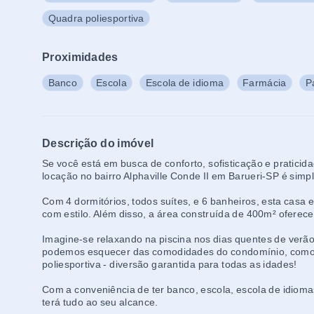
Quadra poliesportiva
Proximidades
Banco
Escola
Escola de idioma
Farmácia
P
Descrição do imóvel
Se você está em busca de conforto, sofisticação e praticida
locação no bairro Alphaville Conde II em Barueri-SP é simp
Com 4 dormitórios, todos suítes, e 6 banheiros, esta casa 
com estilo. Além disso, a área construída de 400m² oferec
Imagine-se relaxando na piscina nos dias quentes de verã
podemos esquecer das comodidades do condomínio, como a
poliesportiva - diversão garantida para todas as idades!
Com a conveniência de ter banco, escola, escola de idiom
terá tudo ao seu alcance.