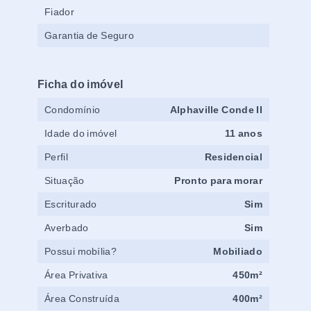
Fiador
Garantia de Seguro
Ficha do imóvel
Condomínio
Alphaville Conde II
Idade do imóvel
11 anos
Perfil
Residencial
Situação
Pronto para morar
Escriturado
Sim
Averbado
Sim
Possui mobília?
Mobiliado
Área Privativa
450m²
Área Construída
400m²