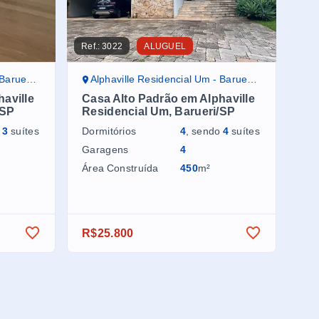
Ref.:
3022
ALUGUEL
ueri/SP
Alphaville Residencial Um - Barueri/SP
aville
Casa Alto Padrão em Alphaville
/SP
Residencial Um, Barueri/SP
o
3
suítes
Dormitórios
4
, sendo
4
suítes
Garagens
4
Área Construída
450
m²
R$25.800