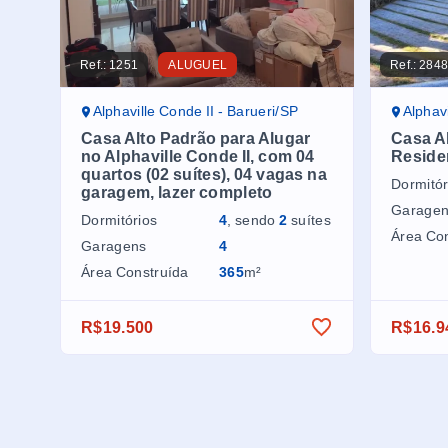
Ref.:
1251
ALUGUEL
Ref.:
284
Alphaville Conde II - Barueri/SP
Alphavil
Casa Alto Padrão para Alugar
Casa Al
no Alphaville Conde II, com 04
Residen
quartos (02 suítes), 04 vagas na
Dormitór
garagem, lazer completo
Garage
Dormitórios
4
, sendo
2
suítes
Área Co
Garagens
4
Área Construída
365
m²
R$19.500
R$16.9