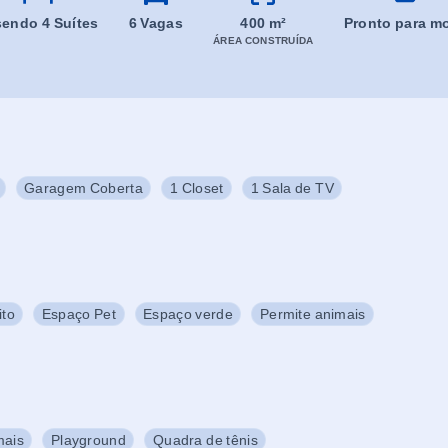
 sendo 4 Suítes
6 Vagas
400 m²
Pronto para mo
ÁREA CONSTRUÍDA
Garagem Coberta
1 Closet
1 Sala de TV
ito
Espaço Pet
Espaço verde
Permite animais
mais
Playground
Quadra de tênis