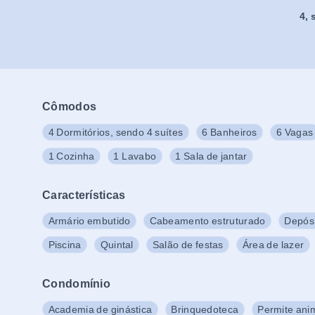
4
,
Cômodos
4 Dormitórios, sendo 4 suítes
6 Banheiros
6 Vagas
1 Cozinha
1 Lavabo
1 Sala de jantar
Características
Armário embutido
Cabeamento estruturado
Depós
Piscina
Quintal
Salão de festas
Área de lazer
Condomínio
Academia de ginástica
Brinquedoteca
Permite ani