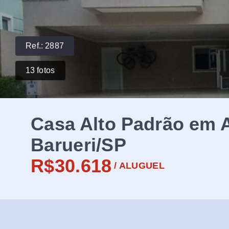
Ref.:
2887
13
fotos
Casa Alto Padrão em A
Barueri/SP
R$30.618
/
ALUGUEL