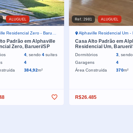
8
ALUGUEL
Ref.:
2981
ALUGUEL
le Residencial Zero - Barueri/SP
Alphaville Residencial Um - Bar
to Padrão em Alphaville
Casa Alto Padrão em Alph
cial Zero, Barueri/SP
Residencial Um, Barueri
ios
4
, sendo
4
suítes
Dormitórios
3
, send
ns
4
Garagens
4
nstruída
384,92
m²
Área Construída
370
m²
48
R$26.485