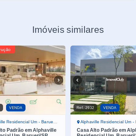
Imóveis similares
rução
5
VENDA
Ref.:
2932
VENDA
lle Residencial Um - Barueri/SP
Alphaville Residencial Um - Bar
to Padrão em Alphaville
Casa Alto Padrão em Alph
ncial Um, Barueri/SP
Residencial Um, Barueri