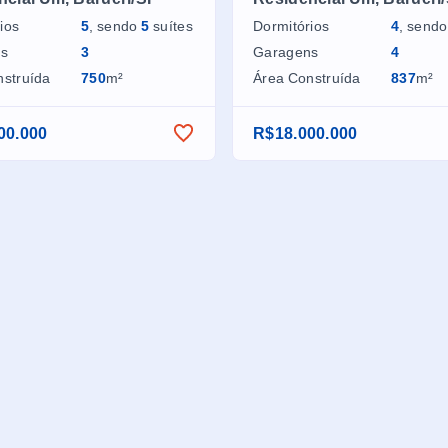
ios
5
, sendo
5
suítes
Dormitórios
4
, send
ns
3
Garagens
4
nstruída
750
m²
Área Construída
837
m²
00.000
R$18.000.000