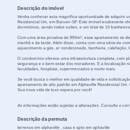
Descrição do imóvel
Venha conhecer esta magnífica oportunidade de adquirir um 
Residencial Um, em Barueri-SP. Este imóvel exuberante of
dormitórios, sendo todos suítes, e um total de 10 banheiro
Com uma área privativa de 990m², esse apartamento se dest
manhã e da tarde. Além disso, conta com uma série de com
aquecimento a gás, ar condicionado, banheira, calefação, l
O condomínio oferece uma infraestrutura completa, com pl
segurança e o bem-estar dos moradores. E a localização n
faculdades, hospitais, supermercados e muito mais.
Se você busca o melhor em qualidade de vida e sofisticaçã
apartamento de alto padrão em Alphaville Residencial Um
Sua nova vida de luxo espera por você!
As informações estão sujeitas a alterações. Consulte o cor
Descrição da permuta
terrenos em alphaville , casa e apto em aphaville