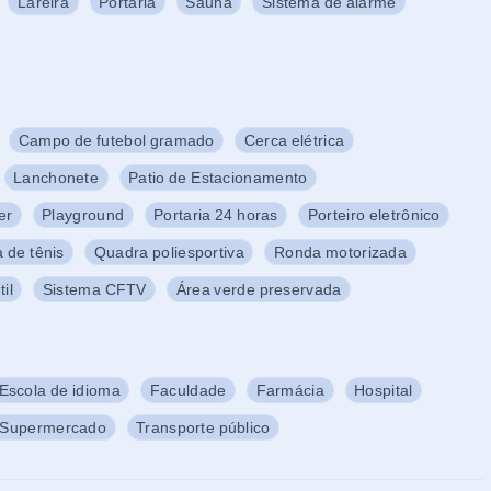
Lareira
Portaria
Sauna
Sistema de alarme
Campo de futebol gramado
Cerca elétrica
Lanchonete
Patio de Estacionamento
er
Playground
Portaria 24 horas
Porteiro eletrônico
 de tênis
Quadra poliesportiva
Ronda motorizada
il
Sistema CFTV
Área verde preservada
Escola de idioma
Faculdade
Farmácia
Hospital
Supermercado
Transporte público