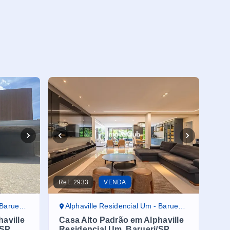
Ref.:
2933
VENDA
ueri/SP
Alphaville Residencial Um - Barueri/SP
aville
Casa Alto Padrão em Alphaville
/SP
Residencial Um, Barueri/SP