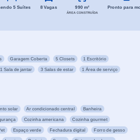
 sendo 5 Suítes
8 Vagas
990 m²
Pronto para mo
ÁREA CONSTRUÍDA
s
Garagem Coberta
5 Closets
1 Escritório
1 Sala de jantar
3 Salas de estar
1 Área de serviço
to solar
Ar condicionado central
Banheira
egurança
Cozinha americana
Cozinha gourmet
Pet
Espaço verde
Fechadura digital
Forro de gesso