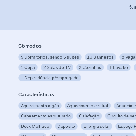
5
,
Cômodos
5 Dormitórios, sendo 5 suítes
10 Banheiros
8 Vaga
1 Copa
2 Salas de TV
2 Cozinhas
1 Lavabo
1 Dependência p/empregada
Características
Aquecimento a gás
Aquecimento central
Aquecimen
Cabeamento estruturado
Calefação
Circuito de s
Deck Molhado
Depósito
Energia solar
Espaço 