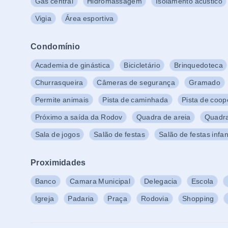
Gás central
Hidromassagem
Isolamento acústico
Vigia
Área esportiva
Condomínio
Academia de ginástica
Bicicletário
Brinquedoteca
Churrasqueira
Câmeras de segurança
Gramado
Permite animais
Pista de caminhada
Pista de coop
Próximo a saída da Rodov
Quadra de areia
Quadra
Sala de jogos
Salão de festas
Salão de festas infant
Proximidades
Banco
Camara Municipal
Delegacia
Escola
Igreja
Padaria
Praça
Rodovia
Shopping