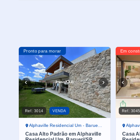
Pronto para morar
Em const
Ref.:
3014
VENDA
Ref.:
304
Alphaville Residencial Um - Barueri/SP
Alphavi
Casa Alto Padrão em Alphaville
Casa Al
Residencial Um, Barueri/SP
Reside