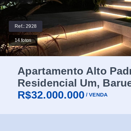
Ref.:
2928
14
fotos
Apartamento Alto Padr
Residencial Um, Barue
R$32.000.000
/
VENDA