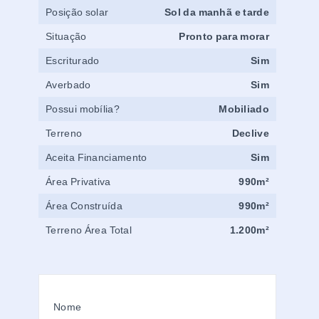
Posição solar
Sol da manhã e tarde
Situação
Pronto para morar
Escriturado
Sim
Averbado
Sim
Possui mobília?
Mobiliado
Terreno
Declive
Aceita Financiamento
Sim
Área Privativa
990m²
Área Construída
990m²
Terreno Área Total
1.200m²
Nome