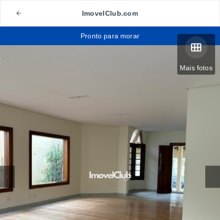
ImovelClub.com
Pronto para morar
Mais fotos