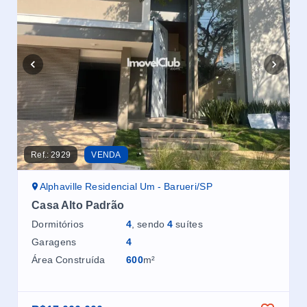
Ref.:
2929
VENDA
Ref.
Alphaville Residencial Um - Barueri/SP
A
Casa Alto Padrão
Ca
Um
Dormitórios
4
, sendo
4
suítes
Ga
Garagens
4
Áre
Área Construída
600
m²