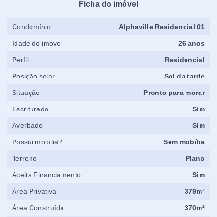
Ficha do imóvel
Condomínio
Alphaville Residencial 01
Idade do imóvel
26 anos
Perfil
Residencial
Posição solar
Sol da tarde
Situação
Pronto para morar
Escriturado
Sim
Averbado
Sim
Possui mobília?
Sem mobília
Terreno
Plano
Aceita Financiamento
Sim
Área Privativa
379m²
Área Construída
370m²