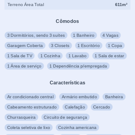
Terreno Área Total
611m²
Cômodos
3 Dormitórios, sendo 3 suítes
1 Banheiro
4 Vagas
Garagem Coberta
3 Closets
1 Escritório
1 Copa
1 Sala de TV
1 Cozinha
1 Lavabo
1 Sala de estar
1 Área de serviço
1 Dependência p/empregada
Características
Ar condicionado central
Armário embutido
Banheira
Cabeamento estruturado
Calefação
Cercado
Churrasqueira
Circuito de segurança
Coleta seletiva de lixo
Cozinha americana