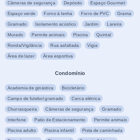
Câmeras de segurança
Depósito
Espaço Gourmet
Espaço verde
Forno à lenha
Forro de PVC
Grama
Gramado
Isolamento acústico
Jardim
Lareira
Murado
Permite animais
Piscina
Quintal
Ronda/Vigilância
Rua asfaltada
Vigia
Área de lazer
Área esportiva
Condomínio
Academia de ginástica
Bicicletário
Campo de futebol gramado
Cerca elétrica
Churrasqueira
Câmeras de segurança
Gramado
Interfone
Patio de Estacionamento
Permite animais
Piscina adulto
Piscina infantil
Pista de caminhada