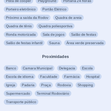
Pista de cooper
Playground
Portaria 24 horas
Porteiro eletrônico
Portão Elétrico
Próximo a saída da Rodov
Quadra de areia
Quadra de tênis
Quadra poliesportiva
Ronda motorizada
Sala de jogos
Salão de festas
Salão de festas infantil
Sauna
Área verde preservada
Proximidades
Banco
Camara Municipal
Delegacia
Escola
Escola de idioma
Faculdade
Farmácia
Hospital
Igreja
Padaria
Praça
Rodovia
Shopping
Supermercado
Terminal Rodoviário
Transporte público