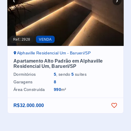
Ref.:
2928
VENDA
Ref.
Alphaville Residencial Um - Barueri/SP
A
Apartamento Alto Padrão em Alphaville
Ca
Residencial Um, Barueri/SP
Um
Dormitórios
5
, sendo
5
suítes
Dor
Garagens
8
Ga
Área Construída
990
m²
Áre
R$32.000.000
R$