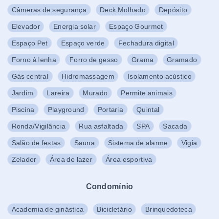
Câmeras de segurança
Deck Molhado
Depósito
Elevador
Energia solar
Espaço Gourmet
Espaço Pet
Espaço verde
Fechadura digital
Forno à lenha
Forro de gesso
Grama
Gramado
Gás central
Hidromassagem
Isolamento acústico
Jardim
Lareira
Murado
Permite animais
Piscina
Playground
Portaria
Quintal
Ronda/Vigilância
Rua asfaltada
SPA
Sacada
Salão de festas
Sauna
Sistema de alarme
Vigia
Zelador
Área de lazer
Área esportiva
Condomínio
Academia de ginástica
Bicicletário
Brinquedoteca