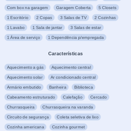
Com box na garagem
Garagem Coberta
5 Closets
1 Escritório
2 Copas
3 Salas de TV
2 Cozinhas
1 Lavabo
1 Sala de jantar
3 Salas de estar
1 Área de serviço
1 Dependência p/empregada
Características
Aquecimento a gás
Aquecimento central
Aquecimento solar
Ar condicionado central
Armário embutido
Banheira
Biblioteca
Cabeamento estruturado
Calefação
Cercado
Churrasqueira
Churrasqueira na varanda
Circuito de segurança
Coleta seletiva de lixo
Cozinha americana
Cozinha gourmet