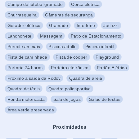
Campo de futebol gramado
Cerca elétrica
Churrasqueira
Câmeras de segurança
Gerador elétrico
Gramado
Interfone
Jacuzzi
Lanchonete
Massagem
Patio de Estacionamento
Permite animais
Piscina adulto
Piscina infantil
Pista de caminhada
Pista de cooper
Playground
Portaria 24 horas
Porteiro eletrônico
Portão Elétrico
Próximo a saída da Rodov
Quadra de areia
Quadra de tênis
Quadra poliesportiva
Ronda motorizada
Sala de jogos
Salão de festas
Área verde preservada
Proximidades