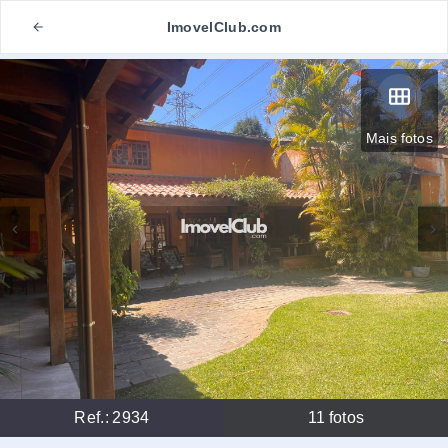
ImovelClub.com
Mais fotos
Ref.:
2934
11
fotos