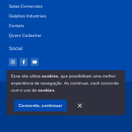
Salas Comerciais
Galpões Industriais
Contato
Quero Cadastrar
Social
Esse site utiliza
cookies
, que possibilitam uma melhor
experiência de navegação.
Ao continuar, você concorda
© Copyright 2026 - ImovelClub.com - Todos os direitos
com o uso de
cookies
.
reservados
Concordo, continuar
SITE PARA IMOBILIARIA