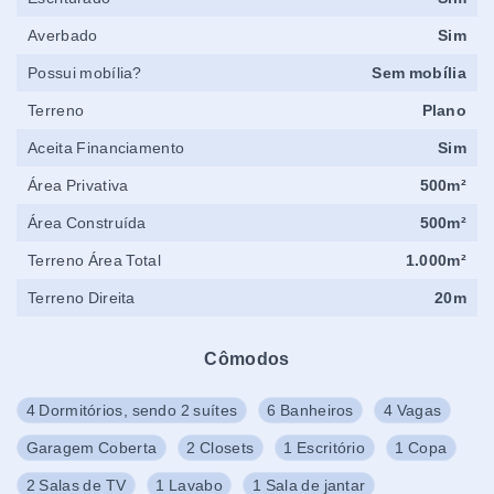
Averbado
Sim
Possui mobília?
Sem mobília
Terreno
Plano
Aceita Financiamento
Sim
Área Privativa
500m²
Área Construída
500m²
Terreno Área Total
1.000m²
Terreno Direita
20m
Cômodos
4 Dormitórios, sendo 2 suítes
6 Banheiros
4 Vagas
Garagem Coberta
2 Closets
1 Escritório
1 Copa
2 Salas de TV
1 Lavabo
1 Sala de jantar