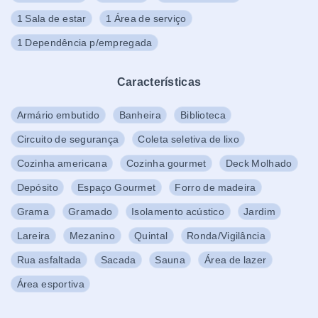
1 Sala de estar
1 Área de serviço
1 Dependência p/empregada
Características
Armário embutido
Banheira
Biblioteca
Circuito de segurança
Coleta seletiva de lixo
Cozinha americana
Cozinha gourmet
Deck Molhado
Depósito
Espaço Gourmet
Forro de madeira
Grama
Gramado
Isolamento acústico
Jardim
Lareira
Mezanino
Quintal
Ronda/Vigilância
Rua asfaltada
Sacada
Sauna
Área de lazer
Área esportiva