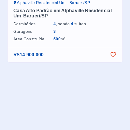
Alphaville Residencial Um - Barueri/SP
A
Casa Alto Padrão em Alphaville Residencial
Ca
Um, Barueri/SP
Dor
Dormitórios
4
, sendo
4
suítes
Ga
Garagens
3
Áre
Área Construída
500
m²
R$14.900.000
R$