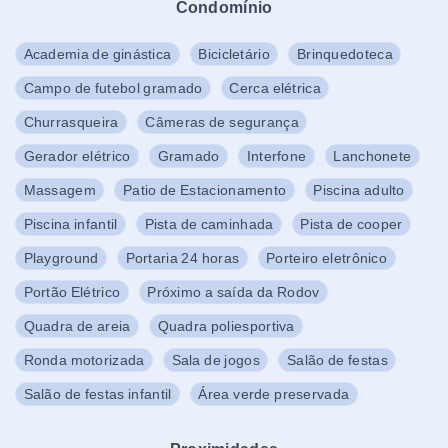
Condomínio
Academia de ginástica
Bicicletário
Brinquedoteca
Campo de futebol gramado
Cerca elétrica
Churrasqueira
Câmeras de segurança
Gerador elétrico
Gramado
Interfone
Lanchonete
Massagem
Patio de Estacionamento
Piscina adulto
Piscina infantil
Pista de caminhada
Pista de cooper
Playground
Portaria 24 horas
Porteiro eletrônico
Portão Elétrico
Próximo a saída da Rodov
Quadra de areia
Quadra poliesportiva
Ronda motorizada
Sala de jogos
Salão de festas
Salão de festas infantil
Área verde preservada