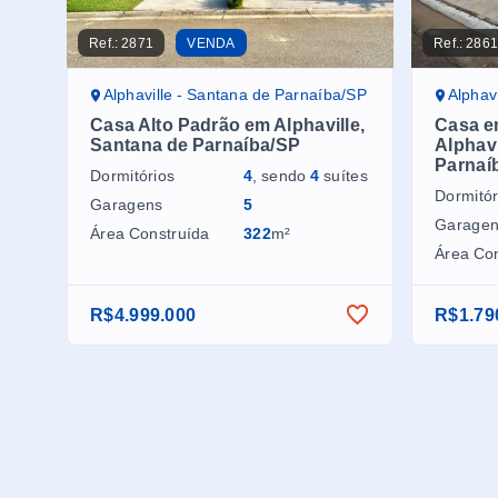
Ref.:
2871
VENDA
Ref.:
286
Alphaville - Santana de Parnaíba/SP
Alphav
Casa Alto Padrão em Alphaville,
Casa e
Santana de Parnaíba/SP
Alphavi
Parnaí
Dormitórios
4
, sendo
4
suítes
Dormitór
Garagens
5
Garage
Área Construída
322
m²
Área Co
R$4.999.000
R$1.79