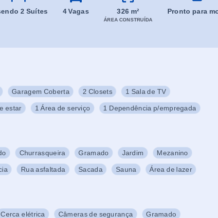
 sendo 2 Suítes
4 Vagas
326 m²
Pronto para mo
ÁREA CONSTRUÍDA
Garagem Coberta
2 Closets
1 Sala de TV
e estar
1 Área de serviço
1 Dependência p/empregada
do
Churrasqueira
Gramado
Jardim
Mezanino
cia
Rua asfaltada
Sacada
Sauna
Área de lazer
Cerca elétrica
Câmeras de segurança
Gramado