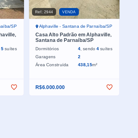
Ref.:
2944
VENDA
naíba/SP
Alphaville - Santana de Parnaíba/SP
aville,
Casa Alto Padrão em Alphaville,
Santana de Parnaíba/SP
o
5
suítes
Dormitórios
4
, sendo
4
suítes
Garagens
2
Área Construída
438,15
m²
R$6.000.000