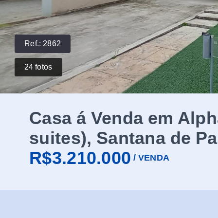
Ref.:
2862
24
fotos
Casa á Venda em Alpha
suites), Santana de P
R$3.210.000
/
VENDA