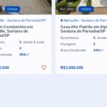
1
VENDA
Ref.:
3011
VENDA
ille - Santana de Parnaíba/SP
Alphaville - Santana de Par
m Condomínio em
Casa Alto Padrão em Alph
lle, Santana de
Santana de Parnaíba/SP
ba/SP
Dormitórios
5
, send
ios
3
, sendo
1
suíte
Garagens
2
ns
4
Área Construída
340
m²
nstruída
306
m²
0.000
R$3.900.000