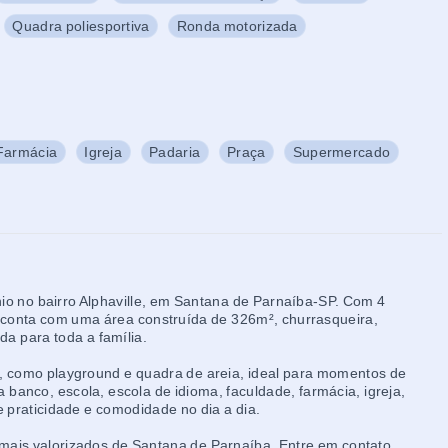
Quadra poliesportiva
Ronda motorizada
Farmácia
Igreja
Padaria
Praça
Supermercado
o no bairro Alphaville, em Santana de Parnaíba-SP. Com 4
a conta com uma área construída de 326m², churrasqueira,
a para toda a família.
r, como playground e quadra de areia, ideal para momentos de
a banco, escola, escola de idioma, faculdade, farmácia, igreja,
 praticidade e comodidade no dia a dia.
mais valorizados de Santana de Parnaíba. Entre em contato