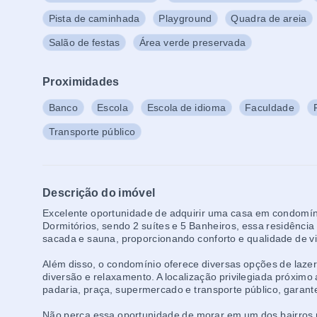
Pista de caminhada
Playground
Quadra de areia
Salão de festas
Área verde preservada
Proximidades
Banco
Escola
Escola de idioma
Faculdade
Transporte público
Descrição do imóvel
Excelente oportunidade de adquirir uma casa em condomíni
Dormitórios, sendo 2 suítes e 5 Banheiros, essa residênci
sacada e sauna, proporcionando conforto e qualidade de vid
Além disso, o condomínio oferece diversas opções de laze
diversão e relaxamento. A localização privilegiada próximo 
padaria, praça, supermercado e transporte público, garante
Não perca essa oportunidade de morar em um dos bairros 