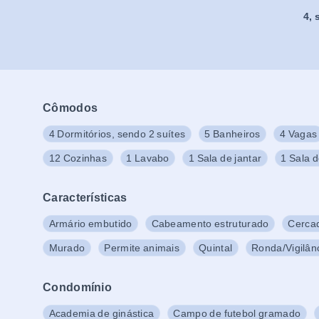
4
,
Cômodos
4 Dormitórios, sendo 2 suítes
5 Banheiros
4 Vagas
12 Cozinhas
1 Lavabo
1 Sala de jantar
1 Sala d
Características
Armário embutido
Cabeamento estruturado
Cerca
Murado
Permite animais
Quintal
Ronda/Vigilân
Condomínio
Academia de ginástica
Campo de futebol gramado