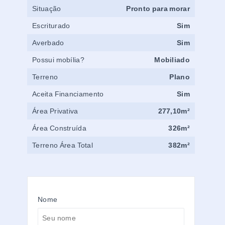
Situação
Pronto para morar
Escriturado
Sim
Averbado
Sim
Possui mobília?
Mobiliado
Terreno
Plano
Aceita Financiamento
Sim
Área Privativa
277,10m²
Área Construída
326m²
Terreno Área Total
382m²
Nome