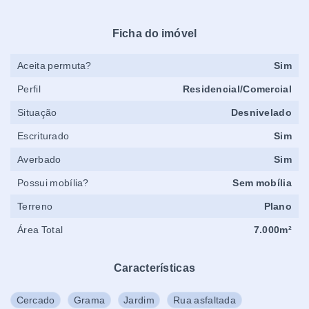
Ficha do imóvel
Aceita permuta?
Sim
Perfil
Residencial/Comercial
Situação
Desnivelado
Escriturado
Sim
Averbado
Sim
Possui mobília?
Sem mobília
Terreno
Plano
Área Total
7.000m²
Características
Cercado
Grama
Jardim
Rua asfaltada