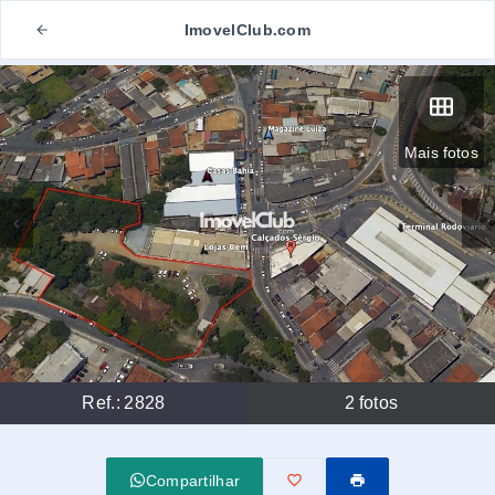
ImovelClub.com
Mais fotos
Ref.:
2828
2
fotos
Compartilhar