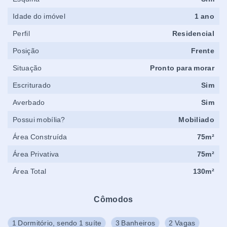
Idade do imóvel
1 ano
Perfil
Residencial
Posição
Frente
Situação
Pronto para morar
Escriturado
Sim
Averbado
Sim
Possui mobília?
Mobiliado
Área Construída
75m²
Área Privativa
75m²
Área Total
130m²
Cômodos
1 Dormitório, sendo 1 suíte
3 Banheiros
2 Vagas