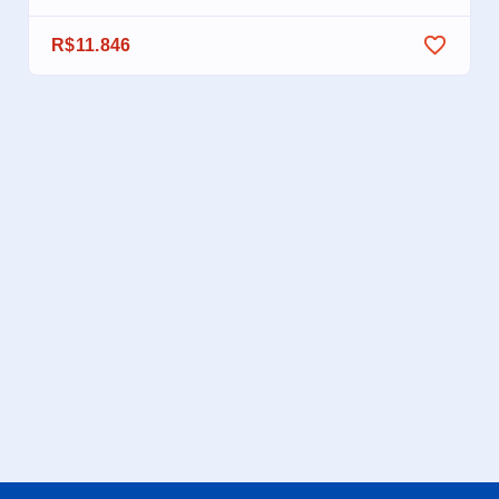
R$11.846
R$