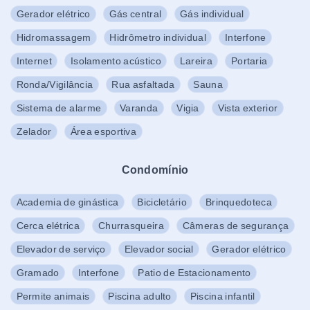
Gerador elétrico
Gás central
Gás individual
Hidromassagem
Hidrômetro individual
Interfone
Internet
Isolamento acústico
Lareira
Portaria
Ronda/Vigilância
Rua asfaltada
Sauna
Sistema de alarme
Varanda
Vigia
Vista exterior
Zelador
Área esportiva
Condomínio
Academia de ginástica
Bicicletário
Brinquedoteca
Cerca elétrica
Churrasqueira
Câmeras de segurança
Elevador de serviço
Elevador social
Gerador elétrico
Gramado
Interfone
Patio de Estacionamento
Permite animais
Piscina adulto
Piscina infantil