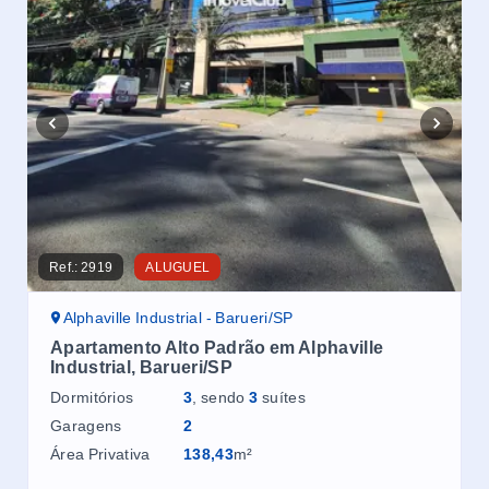
Ref.:
2919
ALUGUEL
Ref.
Alphaville Industrial - Barueri/SP
T
Apartamento Alto Padrão em Alphaville
Co
Industrial, Barueri/SP
cob
Dormitórios
3
, sendo
3
suítes
Dor
Garagens
2
Ga
Área Privativa
138,43
m²
Áre