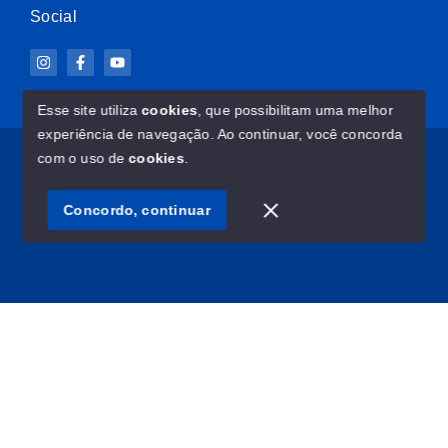
Social
Esse site utiliza
cookies
, que possibilitam uma melhor
experiência de navegação.
Ao continuar, você concorda
© Copyright 2026 - ImovelClub.com - Todos os direitos
com o uso de
cookies
.
reservados
Concordo, continuar
SITE PARA IMOBILIARIA
Início
Histórico
Favoritos