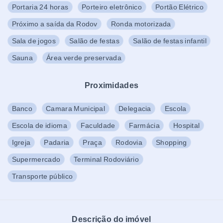
Portaria 24 horas
Porteiro eletrônico
Portão Elétrico
Próximo a saída da Rodov
Ronda motorizada
Sala de jogos
Salão de festas
Salão de festas infantil
Sauna
Área verde preservada
Proximidades
Banco
Camara Municipal
Delegacia
Escola
Escola de idioma
Faculdade
Farmácia
Hospital
Igreja
Padaria
Praça
Rodovia
Shopping
Supermercado
Terminal Rodoviário
Transporte público
Descrição do imóvel