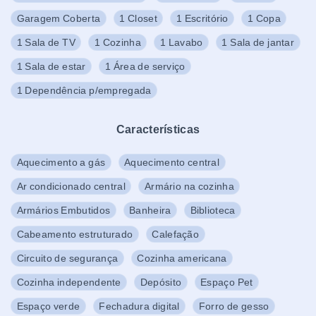
Garagem Coberta
1 Closet
1 Escritório
1 Copa
1 Sala de TV
1 Cozinha
1 Lavabo
1 Sala de jantar
1 Sala de estar
1 Área de serviço
1 Dependência p/empregada
Características
Aquecimento a gás
Aquecimento central
Ar condicionado central
Armário na cozinha
Armários Embutidos
Banheira
Biblioteca
Cabeamento estruturado
Calefação
Circuito de segurança
Cozinha americana
Cozinha independente
Depósito
Espaço Pet
Espaço verde
Fechadura digital
Forro de gesso