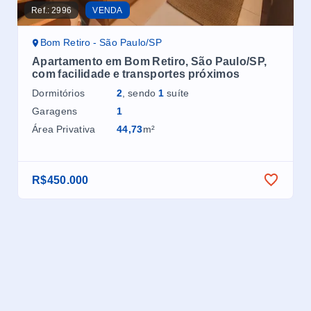
Ref.:
2996
VENDA
Ref.
Bom Retiro - São Paulo/SP
B
Apartamento em Bom Retiro, São Paulo/SP,
Ap
com facilidade e transportes próximos
pr
e 
Dormitórios
2
, sendo
1
suíte
Dor
Garagens
1
Ga
Área Privativa
44,73
m²
Áre
R$450.000
R$