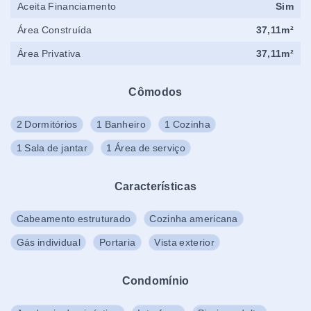
Aceita Financiamento
Sim
Área Construída
37,11m²
Área Privativa
37,11m²
Cômodos
2 Dormitórios
1 Banheiro
1 Cozinha
1 Sala de jantar
1 Área de serviço
Características
Cabeamento estruturado
Cozinha americana
Gás individual
Portaria
Vista exterior
Condomínio