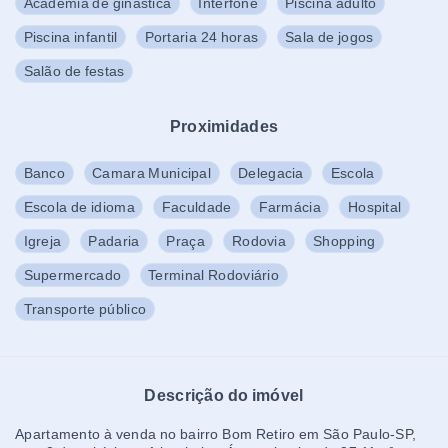
Academia de ginástica
Interfone
Piscina adulto
Piscina infantil
Portaria 24 horas
Sala de jogos
Salão de festas
Proximidades
Banco
Camara Municipal
Delegacia
Escola
Escola de idioma
Faculdade
Farmácia
Hospital
Igreja
Padaria
Praça
Rodovia
Shopping
Supermercado
Terminal Rodoviário
Transporte público
Descrição do imóvel
Apartamento à venda no bairro Bom Retiro em São Paulo-SP,