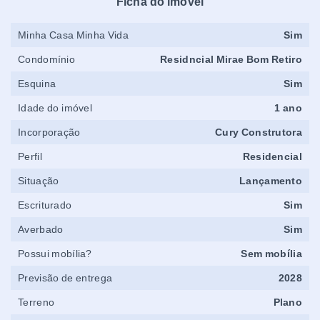
Ficha do imóvel
Minha Casa Minha Vida
Sim
Condomínio
Residncial Mirae Bom Retiro
Esquina
Sim
Idade do imóvel
1 ano
Incorporação
Cury Construtora
Perfil
Residencial
Situação
Lançamento
Escriturado
Sim
Averbado
Sim
Possui mobília?
Sem mobília
Previsão de entrega
2028
Terreno
Plano