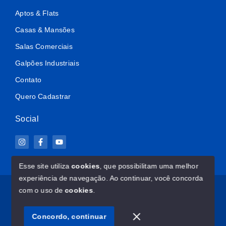
Aptos & Flats
Casas & Mansões
Salas Comerciais
Galpões Industriais
Contato
Quero Cadastrar
Social
Esse site utiliza
cookies
, que possibilitam uma melhor
experiência de navegação.
Ao continuar, você concorda
© Copyright 2026 - ImovelClub.com - Todos os direitos
com o uso de
cookies
.
reservados
Concordo, continuar
SITE PARA IMOBILIARIA