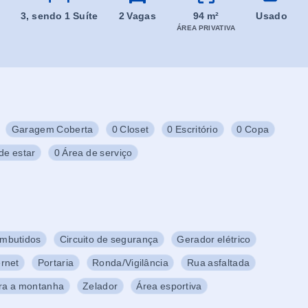
3
, sendo 1 Suíte
2 Vagas
94 m²
Usado
ÁREA PRIVATIVA
Garagem Coberta
0 Closet
0 Escritório
0 Copa
de estar
0 Área de serviço
Embutidos
Circuito de segurança
Gerador elétrico
ernet
Portaria
Ronda/Vigilância
Rua asfaltada
ara a montanha
Zelador
Área esportiva