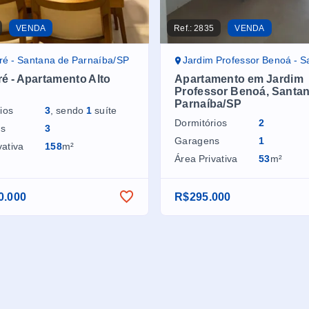
VENDA
Ref.:
2835
VENDA
é - Santana de Parnaíba/SP
Jardim Professor Benoá - Santana de Par
é - Apartamento Alto
Apartamento em Jardim
Professor Benoá, Santan
Parnaíba/SP
ios
3
, sendo
1
suíte
Dormitórios
2
ns
3
Garagens
1
vativa
158
m²
Área Privativa
53
m²
0.000
R$295.000