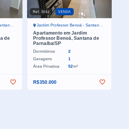
Ref.:
3042
VENDA
naíba/SP
Jardim Professor Benoá - Santana de Parnaíba/SP
Apartamento em Jardim
a de
Professor Benoá, Santana de
Parnaíba/SP
Dormitórios
2
Garagens
1
Área Privativa
52
m²
R$350.000