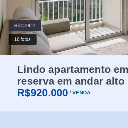
Ref.:
2911
16
fotos
Lindo apartamento em 
reserva em andar alto
R$920.000
/
VENDA