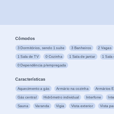
Cômodos
3 Dormitórios, sendo 1 suíte
3 Banheiros
2 Vagas
1 Sala de TV
0 Cozinha
1 Sala de jantar
1 Sala 
0 Dependência p/empregada
Características
Aquecimento a gás
Armário na cozinha
Armários 
Gás central
Hidrômetro individual
Interfone
Int
Sauna
Varanda
Vigia
Vista exterior
Vista p