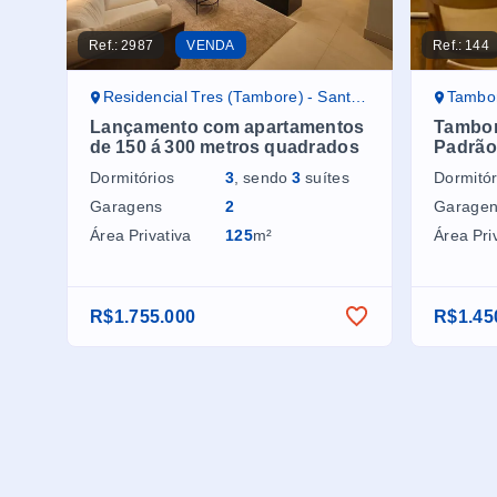
Ref.:
2987
VENDA
Ref.:
144
Residencial Tres (Tambore) - Santana de Parnaíba/SP
Tambor
Lançamento com apartamentos
Tambor
de 150 á 300 metros quadrados
Padrão
Dormitórios
3
, sendo
3
suítes
Dormitór
Garagens
2
Garage
Área Privativa
125
m²
Área Pri
R$1.755.000
R$1.45